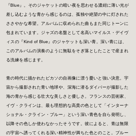
『Blue』。そのジャケットの暗い夜を思わせる濃紺に薄い光が
差し込むような青から感じるのは、孤独や絶望の中に灯された
ささやかな希望。アルバムに収められた曲もまた同じトーンに
包まれています。ジャズの名盤として名高いマイルス・デイヴ
ィスの『Kind of Blue』のジャケットも深い青。深い青には、
このアルバムの演奏のように無駄をそぎ落としたことで産まれ
る洗練を感じます。
青の時代に描かれたピカソの自画像に漂う憂いと強い決意。宇
宙から撮影された青い地球や、深海に潜るダイバーが撮影した
海の青から感じる壮大な美しさと優しさ。フランスの芸術家、
イヴ・クラインは、最も理想的な高貴の色として「インターナ
ショナル・クライン・ブルー」という深い青色を自ら発明し、
以降その色しか使わなかったそうです。彼によると、青は無限
の宇宙へ誘ってくれる深い精神性が満ちた色とのこと。ブルー