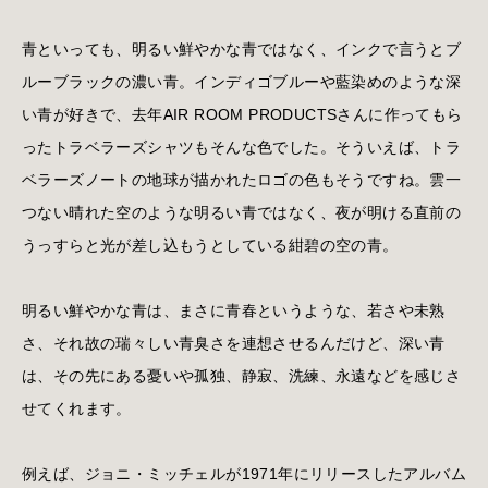
青といっても、明るい鮮やかな青ではなく、インクで言うとブ
ルーブラックの濃い青。インディゴブルーや藍染めのような深
い青が好きで、去年AIR ROOM PRODUCTSさんに作ってもら
ったトラベラーズシャツもそんな色でした。そういえば、トラ
ベラーズノートの地球が描かれたロゴの色もそうですね。雲一
つない晴れた空のような明るい青ではなく、夜が明ける直前の
うっすらと光が差し込もうとしている紺碧の空の青。
明るい鮮やかな青は、まさに青春というような、若さや未熟
さ、それ故の瑞々しい青臭さを連想させるんだけど、深い青
は、その先にある憂いや孤独、静寂、洗練、永遠などを感じさ
せてくれます。
例えば、ジョニ・ミッチェルが1971年にリリースしたアルバム