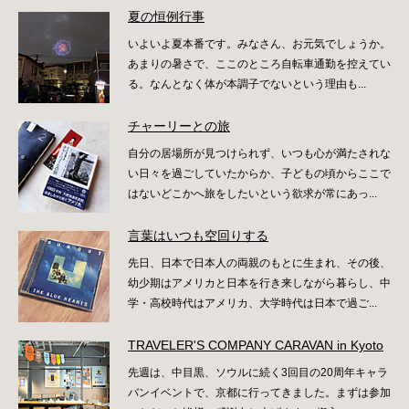
夏の恒例行事
いよいよ夏本番です。みなさん、お元気でしょうか。
あまりの暑さで、ここのところ自転車通勤を控えてい
る。なんとなく体が本調子でないという理由も...
チャーリーとの旅
自分の居場所が見つけられず、いつも心が満たされな
い日々を過ごしていたからか、子どもの頃からここで
はないどこかへ旅をしたいという欲求が常にあっ...
言葉はいつも空回りする
先日、日本で日本人の両親のもとに生まれ、その後、
幼少期はアメリカと日本を行き来しながら暮らし、中
学・高校時代はアメリカ、大学時代は日本で過ご...
TRAVELER'S COMPANY CARAVAN in Kyoto
先週は、中目黒、ソウルに続く3回目の20周年キャラ
バンイベントで、京都に行ってきました。まずは参加