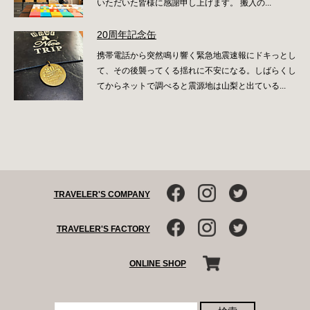
いただいた皆様に感謝申し上げます。 搬入の...
20周年記念缶
携帯電話から突然鳴り響く緊急地震速報にドキっとし
て、その後襲ってくる揺れに不安になる。しばらくし
てからネットで調べると震源地は山梨と出ている...
TRAVELER'S COMPANY
TRAVELER'S FACTORY
ONLINE SHOP