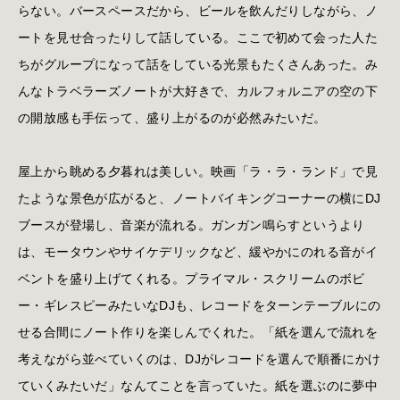
らない。バースペースだから、ビールを飲んだりしながら、ノ
ートを見せ合ったりして話している。ここで初めて会った人た
ちがグループになって話をしている光景もたくさんあった。み
んなトラベラーズノートが大好きで、カルフォルニアの空の下
の開放感も手伝って、盛り上がるのが必然みたいだ。
屋上から眺める夕暮れは美しい。映画「ラ・ラ・ランド」で見
たような景色が広がると、ノートバイキングコーナーの横にDJ
ブースが登場し、音楽が流れる。ガンガン鳴らすというより
は、モータウンやサイケデリックなど、緩やかにのれる音がイ
ベントを盛り上げてくれる。プライマル・スクリームのボビ
ー・ギレスピーみたいなDJも、レコードをターンテーブルにの
せる合間にノート作りを楽しんでくれた。「紙を選んで流れを
考えながら並べていくのは、DJがレコードを選んで順番にかけ
ていくみたいだ」なんてことを言っていた。紙を選ぶのに夢中