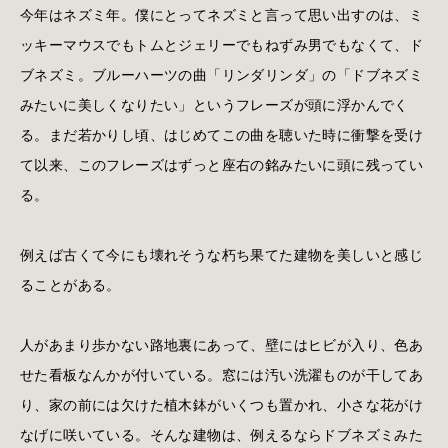
今年はネズミ年。僕にとってネズミと言って思い出すのは、ミ
ッキーマウスでもトムとジェリーでもねずみ男でもなくて、ド
ブネズミ。ブルーハーツの曲「リンダリンダ」の「ドブネズミ
みたいに美しくなりたい」というフレーズが頭に浮かんでく
る。まだ若かりし頃、はじめてこの曲を聴いた時に衝撃を受け
て以来、このフレーズはずっと座右の銘みたいに頭に残ってい
る。
例えば古くて今にも壊れそうな朽ち果てた建物を美しいと感じ
ることがある。
人があまり歩かない路地裏にあって、壁にはヒビが入り、色あ
せた看板なんかが付いている。窓には汚い洗濯ものが干してあ
り、家の前には欠けた植木鉢がいくつも置かれ、小さな花がけ
なげに咲いている。そんな建物は、例えるならドブネズミみた