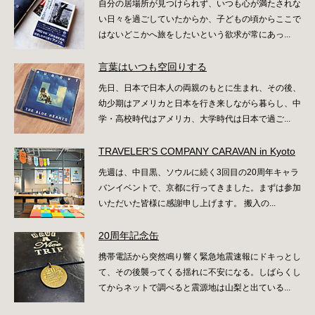
自分の居場所が見つけられず、いつも心が満たされな
い日々を過ごしていたからか、子どもの頃からここで
はないどこかへ旅をしたいという欲求が常にあっ...
言葉はいつも空回りする
先日、日本で日本人の両親のもとに生まれ、その後、
幼少期はアメリカと日本を行き来しながら暮らし、中
学・高校時代はアメリカ、大学時代は日本で過ご...
TRAVELER'S COMPANY CARAVAN in Kyoto
先週は、中目黒、ソウルに続く3回目の20周年キャラ
バンイベントで、京都に行ってきました。まずは参加
いただいた皆様に感謝申し上げます。 搬入の...
20周年記念缶
携帯電話から突然鳴り響く緊急地震速報にドキっとし
て、その後襲ってくる揺れに不安になる。しばらくし
てからネットで調べると震源地は山梨と出ている...