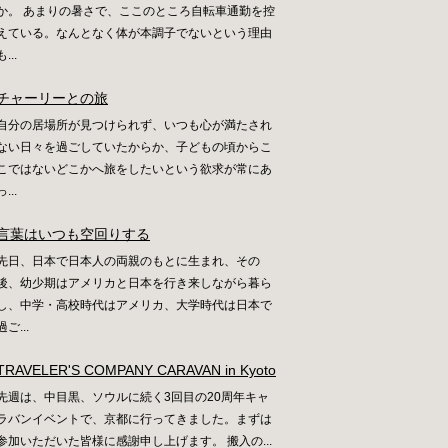
か。 あまりの暑さで、ここのところ自転車通勤を控
えている。なんとなく体が本調子でないという理由
も...
チャーリーとの旅
自分の居場所が見つけられず、いつも心が満たされ
ない日々を過ごしていたからか、子どもの頃からこ
こではないどこかへ旅をしたいという欲求が常にあ
っ...
言葉はいつも空回りする
先日、日本で日本人の両親のもとに生まれ、その
後、幼少期はアメリカと日本を行き来しながら暮ら
し、中学・高校時代はアメリカ、大学時代は日本で
過ご...
TRAVELER'S COMPANY CARAVAN in Kyoto
先週は、中目黒、ソウルに続く3回目の20周年キャ
ラバンイベントで、京都に行ってきました。まずは
参加いただいた皆様に感謝申し上げます。 搬入の...