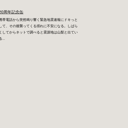
20周年記念缶
携帯電話から突然鳴り響く緊急地震速報にドキっと
して、その後襲ってくる揺れに不安になる。しばら
くしてからネットで調べると震源地は山梨と出てい
る...