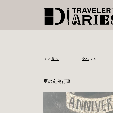
＜＜
前へ
次へ
＞＞
夏の定例行事