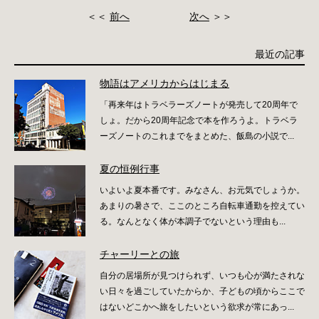
＜＜
前へ
次へ
＞＞
最近の記事
物語はアメリカからはじまる
「再来年はトラベラーズノートが発売して20周年で
しょ。だから20周年記念で本を作ろうよ。トラベラ
ーズノートのこれまでをまとめた、飯島の小説で...
夏の恒例行事
いよいよ夏本番です。みなさん、お元気でしょうか。
あまりの暑さで、ここのところ自転車通勤を控えてい
る。なんとなく体が本調子でないという理由も...
チャーリーとの旅
自分の居場所が見つけられず、いつも心が満たされな
い日々を過ごしていたからか、子どもの頃からここで
はないどこかへ旅をしたいという欲求が常にあっ...