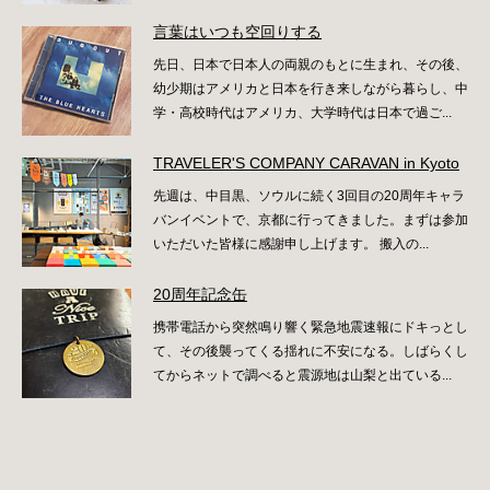
言葉はいつも空回りする
先日、日本で日本人の両親のもとに生まれ、その後、
幼少期はアメリカと日本を行き来しながら暮らし、中
学・高校時代はアメリカ、大学時代は日本で過ご...
TRAVELER'S COMPANY CARAVAN in Kyoto
先週は、中目黒、ソウルに続く3回目の20周年キャラ
バンイベントで、京都に行ってきました。まずは参加
いただいた皆様に感謝申し上げます。 搬入の...
20周年記念缶
携帯電話から突然鳴り響く緊急地震速報にドキっとし
て、その後襲ってくる揺れに不安になる。しばらくし
てからネットで調べると震源地は山梨と出ている...