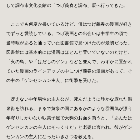
して調布市文化会館の「つげ義春と調布」展へ行ってきた。
ここでも何度か書いているけど、僕はつげ義春の漫画が好き
でずっと愛読している。つげ漫画との出会いは中学生の頃で、
当時暇があると通っていた図書館で見つけたのが最初だった。
図書館には基本的には漫画はほとんど置いていないのだけど、
「火の鳥」や「はだしのゲン」などと並んで、わずかに置かれ
ていた漫画のラインアップの中につげ義春の漫画があって、そ
の中の「ゲンセンカン主人」に衝撃を受けた。
冴えない中年男性の主人公が、死んだように静かな寂れた温
泉街を訪れる。まるで黄泉の国にあるかのような雰囲気が漂う
年寄りしかいない駄菓子屋で天狗のお面を買うと、「あんたは
ゲンセンカンの主人にそっくりだ」と老婆に言われ、彼がゲン
センカンの主人になったいきさつを教える。