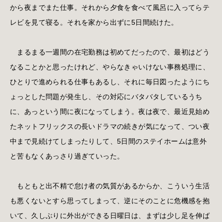
から夜までまた仕事。それから夕食を食べて風呂に入ってらテ
レビを見て寝る。それを家から出ずに5日間続けた。
まるまる一週間の在宅勤務は初めてだったので、最初はどう
なることかと思ったけれど、やらなきゃいけない事務処理に、
ひとりで進められる仕事もあるし、それに毎日図ったようにち
ょっとした問題が発生し、その対応にバタバタしているうち
に、あっという間に夜になってしまう。夜は夜で、最近見始め
たネットフリックスの長いドラマの続きが気になって、つい夜
中まで見続けてしまったりして、5日間のステイホームは意外
と苦もなくあっさり過ぎていった。
もともと出不精で怠け者の気質があるからか、こういう生活
も悪くないとすら思ってしまって、逆にそのことに危機感を抱
いて、久しぶりに外出ができる日曜日は、まずは少し足を伸ば