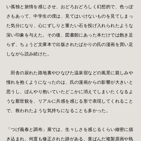
い孤独と旅情を感じさせ、おどろおどろしく幻想的で、色っぽ
さもあって、中学生の僕は、見てはいけないものを見てしまっ
た気分になり、心にずしりと重たい石を投げ入れられたような
深い印象を与えた。その後、図書館にあった本だけでは飽き足
らず、ちょうど文庫本で出版されたばかりの氏の漫画を買い足
しながら読み続けた。
田舎の寂れた路地裏やひなびた温泉宿などの風景に親しみや
憧れを抱くようになったのは、氏の漫画からの影響が大きいと
思うし、ぼんやり抱いていたどこかに消えてしまいたくなるよ
うな厭世観を、リアルに共感を感じる形で表現してくれること
で、救われたような気持ちになることも多かった。
「つげ義春と調布」展では、生々しさを感じるくらい緻密に描
き込まれ、何度も修正された跡がある、黄ばんだ複製原画や執