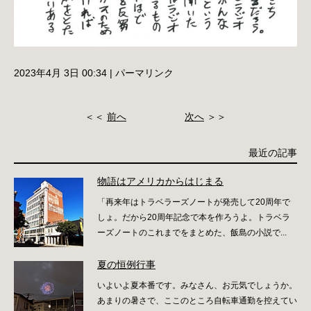
2023年4月 3日 00:34
|
パーマリンク
＜＜
前へ
次へ
＞＞
最近の記事
物語はアメリカからはじまる
「再来年はトラベラーズノートが発売して20周年で
しょ。だから20周年記念で本を作ろうよ。トラベラ
ーズノートのこれまでをまとめた、飯島の小説で...
夏の恒例行事
いよいよ夏本番です。みなさん、お元気でしょうか。
あまりの暑さで、ここのところ自転車通勤を控えてい