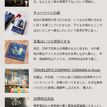
る。なんとなく体が本調子でないという理由も...
チャーリーとの旅
自分の居場所が見つけられず、いつも心が満たされな
い日々を過ごしていたからか、子どもの頃からここで
はないどこかへ旅をしたいという欲求が常にあっ...
言葉はいつも空回りする
先日、日本で日本人の両親のもとに生まれ、その後、
幼少期はアメリカと日本を行き来しながら暮らし、中
学・高校時代はアメリカ、大学時代は日本で過ご...
TRAVELER'S COMPANY CARAVAN in Kyoto
先週は、中目黒、ソウルに続く3回目の20周年キャラ
バンイベントで、京都に行ってきました。まずは参加
いただいた皆様に感謝申し上げます。 搬入の...
20周年記念缶
携帯電話から突然鳴り響く緊急地震速報にドキっとし