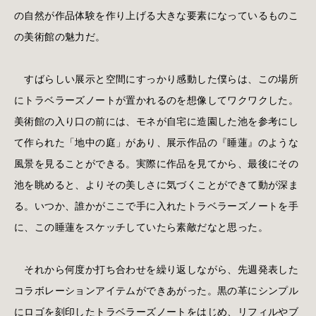
の自然が作品体験を作り上げる大きな要素になっているものこ
の美術館の魅力だ。
すばらしい展示と空間にすっかり感動した僕らは、この場所
にトラベラーズノートが置かれるのを想像してワクワクした。
美術館の入り口の前には、モネが自宅に造園した池を参考にし
て作られた「地中の庭」があり、展示作品の『睡蓮』のような
風景を見ることができる。実際に作品を見てから、最後にその
池を眺めると、よりその美しさに気づくことができて動が深ま
る。いつか、誰かがここで手に入れたトラベラーズノートを手
に、この睡蓮をスケッチしていたら素敵だなと思った。
それから何度か打ち合わせを繰り返しながら、先週発表した
コラボレーションアイテムができあがった。黒の革にシンプル
にロゴを刻印したトラベラーズノートをはじめ、リフィルやブ