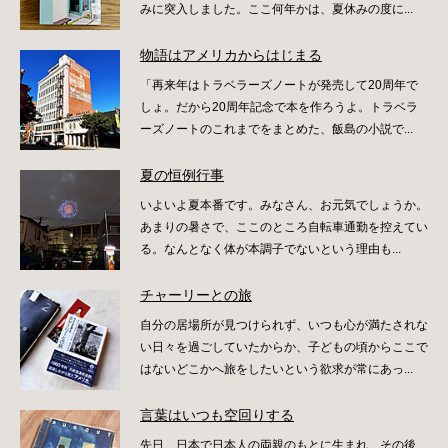
みに突入しました。ここ何年かは、夏休みの度に...
物語はアメリカからはじまる
「再来年はトラベラーズノートが発売して20周年で
しょ。だから20周年記念で本を作ろうよ。トラベラ
ーズノートのこれまでをまとめた、飯島の小説で...
夏の恒例行事
いよいよ夏本番です。みなさん、お元気でしょうか。
あまりの暑さで、ここのところ自転車通勤を控えてい
る。なんとなく体が本調子でないという理由も...
チャーリーとの旅
自分の居場所が見つけられず、いつも心が満たされな
い日々を過ごしていたからか、子どもの頃からここで
はないどこかへ旅をしたいという欲求が常にあっ...
言葉はいつも空回りする
先日、日本で日本人の両親のもとに生まれ、その後、