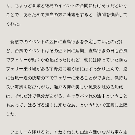
り、ちょうど倉敷と徳島のイベントの合間に行けそうだという
ことで、あらためて担当の方に連絡をすると、訪問を快諾して
くれた。
倉敷でのイベントの翌日に直島行きを予定していたのだけ
ど、台風でイベントはその翌々日に延期。直島行きの日も台風
でフェリーが動くか心配だったけれど、朝には降っていた雨も
フェリー乗り場がある宇野港に着く頃にはすっかり止んで、逆
に台風一過の快晴の下でフェリーに乗ることができた。気持ち
良い海風を浴びながら、瀬戸内海の美しい風景を眺める船旅
は、それだけで気分があがる。キャラバン旅の途中ということ
もあって、はるばる遠くに来たなあ、という思いで直島に上陸
した。
フェリーを降りると、くねくねした山道を迷いながら車を走