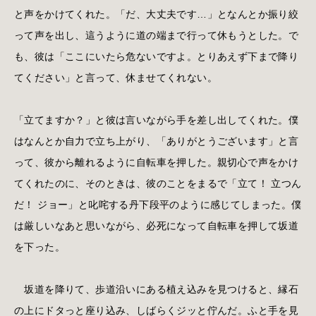
と声をかけてくれた。「だ、大丈夫です…」となんとか振り絞
って声を出し、這うように道の端まで行って休もうとした。で
も、彼は「ここにいたら危ないですよ。とりあえず下まで降り
てください」と言って、休ませてくれない。
「立てますか？」と彼は言いながら手を差し出してくれた。僕
はなんとか自力で立ち上がり、「ありがとうございます」と言
って、彼から離れるように自転車を押した。親切心で声をかけ
てくれたのに、そのときは、彼のことをまるで「立て！ 立つん
だ！ ジョー」と叱咤する丹下段平のように感じてしまった。僕
は厳しいなあと思いながら、必死になって自転車を押して坂道
を下った。
坂道を降りて、歩道沿いにある植え込みを見つけると、縁石
の上にドタっと座り込み、しばらくジッと佇んだ。ふと手を見