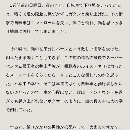
1週間前の日曜日、夜のこと。自転車で下り坂を走っている
と、暗くて道の段差に気づかずにガタンと乗り上げた。その衝
撃で自転車はコントロールを失い、体ごと倒れ、顔を思いっき
り地面に強打してしまいました。
その瞬間、顔の左半分にバーンという激しい衝撃を受けた。
倒れたまま動くこともできず、この前の試合の最後でスーパー
バンタム級王者の井上尚弥が、挑戦者のルイス・ネリに放った
右ストレートをくらったら、きっとこんな感じなのかと思っ
た。不幸中の幸い、そこは車道ではなく自転車と歩行者しかい
ない道だったので、車の心配はない。僕は、テンカウントを過
ぎても起き上がれないボクサーのように、道の真ん中に大の字
で倒れていた。
すると、通りがかりの男性が心配をして「大丈夫ですか？」