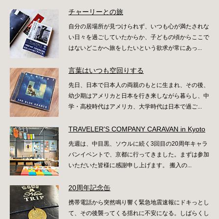
チャーリーとの旅
自分の居場所が見つけられず、いつも心が満たされな
い日々を過ごしていたからか、子どもの頃からここで
はないどこかへ旅をしたいという欲求が常にあっ...
言葉はいつも空回りする
先日、日本で日本人の両親のもとに生まれ、その後、
幼少期はアメリカと日本を行き来しながら暮らし、中
学・高校時代はアメリカ、大学時代は日本で過ご...
TRAVELER'S COMPANY CARAVAN in Kyoto
先週は、中目黒、ソウルに続く3回目の20周年キャラ
バンイベントで、京都に行ってきました。まずは参加
いただいた皆様に感謝申し上げます。 搬入の...
20周年記念缶
携帯電話から突然鳴り響く緊急地震速報にドキっとし
て、その後襲ってくる揺れに不安になる。しばらくし