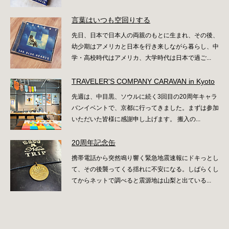
言葉はいつも空回りする
先日、日本で日本人の両親のもとに生まれ、その後、
幼少期はアメリカと日本を行き来しながら暮らし、中
学・高校時代はアメリカ、大学時代は日本で過ご...
TRAVELER'S COMPANY CARAVAN in Kyoto
先週は、中目黒、ソウルに続く3回目の20周年キャラ
バンイベントで、京都に行ってきました。まずは参加
いただいた皆様に感謝申し上げます。 搬入の...
20周年記念缶
携帯電話から突然鳴り響く緊急地震速報にドキっとし
て、その後襲ってくる揺れに不安になる。しばらくし
てからネットで調べると震源地は山梨と出ている...