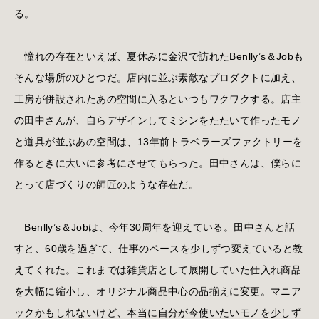
る。
憧れの存在といえば、夏休みに金沢で訪れたBenlly’s＆Jobも
そんな場所のひとつだ。店内に並ぶ素敵なプロダクトに加え、
工房が併設されたあの空間に入るといつもワクワクする。店主
の田中さんが、自らデザインしてミシンをたたいて作ったモノ
と道具が並ぶあの空間は、13年前トラベラーズファクトリーを
作るときに大いに参考にさせてもらった。田中さんは、僕らに
とって店づくりの師匠のような存在だ。
Benlly’s＆Jobは、今年30周年を迎えている。田中さんと話
すと、60歳を過ぎて、仕事のペースを少しずつ変えていると教
えてくれた。これまでは雑貨店として展開していた仕入れ商品
を大幅に縮小し、オリジナル商品中心の品揃えに変更。マニア
ックかもしれないけど、本当に自分が今使いたいモノを少しず