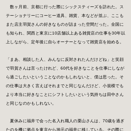
数ヶ月前、京都に行った際にシックスティーズを訪れた。ス
テーショナリーにコーヒー道具、雑貨、本などが並ぶ、ここも
また店主羽賀さんの好きなものが詰まった空間だった。全国に
も知られ、関西と東京に10店舗以上ある雑貨店の仕事を30年以
上しながら、定年後に自らオーナーとなって雑貨店を始める。
「まあ、相談した人、みんなに反対されたんだけどね」と笑顔
で羽賀さんは言ったけれど、60代を好きなことを仕事にしなが
ら過ごしたいということなのかもしれないと、僕は思った。そ
の仕事は大きく言えばそれまでと同じなんだけど、小規模でも
より本当に好きなことにシフトしたいという気持ちは田中さん
と同じなのかもしれない。
夏休みに福井で会った名入れ職人の栗山さんは、70歳を過ぎ
たのを機に拠点を東京から地元の福井に移している。その際に