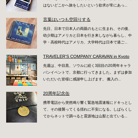
はないどこかへ旅をしたいという欲求が常にあっ...
言葉はいつも空回りする
先日、日本で日本人の両親のもとに生まれ、その後、
幼少期はアメリカと日本を行き来しながら暮らし、中
学・高校時代はアメリカ、大学時代は日本で過ご...
TRAVELER'S COMPANY CARAVAN in Kyoto
先週は、中目黒、ソウルに続く3回目の20周年キャラ
バンイベントで、京都に行ってきました。まずは参加
いただいた皆様に感謝申し上げます。 搬入の...
20周年記念缶
携帯電話から突然鳴り響く緊急地震速報にドキっとし
て、その後襲ってくる揺れに不安になる。しばらくし
てからネットで調べると震源地は山梨と出ている...